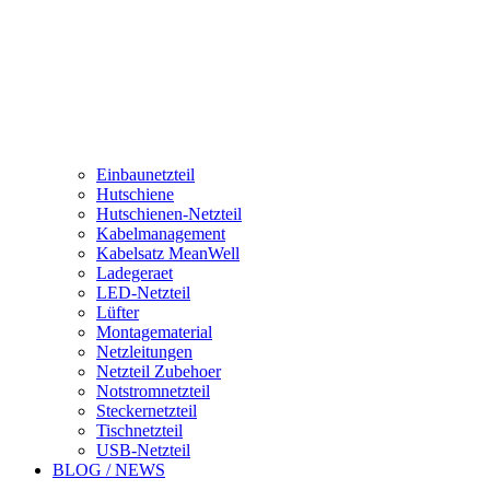
Einbaunetzteil
Hutschiene
Hutschienen-Netzteil
Kabelmanagement
Kabelsatz MeanWell
Ladegeraet
LED-Netzteil
Lüfter
Montagematerial
Netzleitungen
Netzteil Zubehoer
Notstromnetzteil
Steckernetzteil
Tischnetzteil
USB-Netzteil
BLOG / NEWS