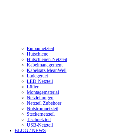
Einbaunetzteil
Hutschiene
Hutschienen-Netzteil
Kabelmanagement
Kabelsatz MeanWell
Ladegeraet
LED-Netzteil
Lüfter
Montagematerial
Netzleitungen
Netzteil Zubehoer
Notstromnetzteil
Steckernetzteil
Tischnetzteil
USB-Netzteil
BLOG / NEWS