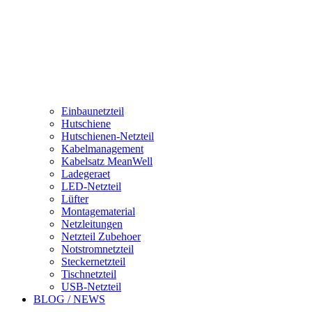
Einbaunetzteil
Hutschiene
Hutschienen-Netzteil
Kabelmanagement
Kabelsatz MeanWell
Ladegeraet
LED-Netzteil
Lüfter
Montagematerial
Netzleitungen
Netzteil Zubehoer
Notstromnetzteil
Steckernetzteil
Tischnetzteil
USB-Netzteil
BLOG / NEWS