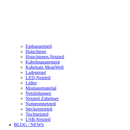
Einbaunetzteil
Hutschiene
Hutschienen-Netzteil
Kabelmanagement
Kabelsatz MeanWell
Ladegeraet
LED-Netzteil
Lüfter
Montagematerial
Netzleitungen
Netzteil Zubehoer
Notstromnetzteil
Steckernetzteil
Tischnetzteil
USB-Netzteil
BLOG / NEWS