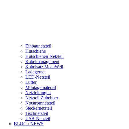
Einbaunetzteil
Hutschiene
Hutschienen-Netzteil
Kabelmanagement
Kabelsatz MeanWell
Ladegeraet
LED-Netzteil
Lüfter
Montagematerial
Netzleitungen
Netzteil Zubehoer
Notstromnetzteil
Steckernetzteil
Tischnetzteil
USB-Netzteil
BLOG / NEWS