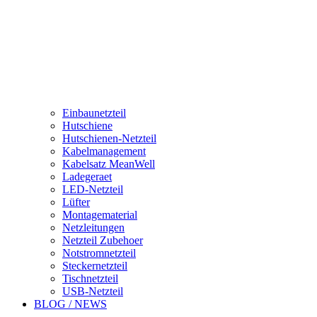
Einbaunetzteil
Hutschiene
Hutschienen-Netzteil
Kabelmanagement
Kabelsatz MeanWell
Ladegeraet
LED-Netzteil
Lüfter
Montagematerial
Netzleitungen
Netzteil Zubehoer
Notstromnetzteil
Steckernetzteil
Tischnetzteil
USB-Netzteil
BLOG / NEWS