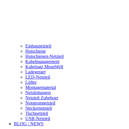
Einbaunetzteil
Hutschiene
Hutschienen-Netzteil
Kabelmanagement
Kabelsatz MeanWell
Ladegeraet
LED-Netzteil
Lüfter
Montagematerial
Netzleitungen
Netzteil Zubehoer
Notstromnetzteil
Steckernetzteil
Tischnetzteil
USB-Netzteil
BLOG / NEWS