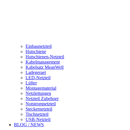
Einbaunetzteil
Hutschiene
Hutschienen-Netzteil
Kabelmanagement
Kabelsatz MeanWell
Ladegeraet
LED-Netzteil
Lüfter
Montagematerial
Netzleitungen
Netzteil Zubehoer
Notstromnetzteil
Steckernetzteil
Tischnetzteil
USB-Netzteil
BLOG / NEWS