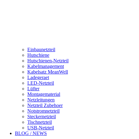
Einbaunetzteil
Hutschiene
Hutschienen-Netzteil
Kabelmanagement
Kabelsatz MeanWell
Ladegeraet
LED-Netzteil
Lüfter
Montagematerial
Netzleitungen
Netzteil Zubehoer
Notstromnetzteil
Steckernetzteil
Tischnetzteil
USB-Netzteil
BLOG / NEWS