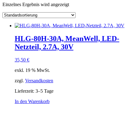
Einzelnes Ergebnis wird angezeigt
Kategorie
Hersteller
Lieferzeiten
Auf Lager
Ausgangsspannung
Ausgangsstrom
HLG-80H-30A, MeanWell, LED-
Ausgang Anschluss
Netzteil, 2.7A, 30V
Eingangsspannung
Eingang Anschluss
einstellbar
35,50
€
passiv
(1)
exkl. 19 % MwSt.
Schnittstelle
zzgl.
Versandkosten
Lieferzeit:
3–5 Tage
In den Warenkorb