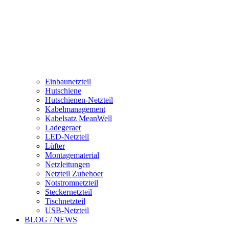
Einbaunetzteil
Hutschiene
Hutschienen-Netzteil
Kabelmanagement
Kabelsatz MeanWell
Ladegeraet
LED-Netzteil
Lüfter
Montagematerial
Netzleitungen
Netzteil Zubehoer
Notstromnetzteil
Steckernetzteil
Tischnetzteil
USB-Netzteil
BLOG / NEWS