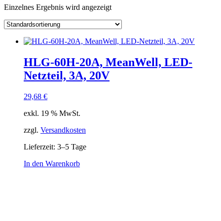
Einzelnes Ergebnis wird angezeigt
Kategorie
Hersteller
Lieferzeiten
Auf Lager
Ausgangsspannung
Ausgangsstrom
HLG-60H-20A, MeanWell, LED-
Ausgang Anschluss
Netzteil, 3A, 20V
Eingangsspannung
Eingang Anschluss
einstellbar
29,68
€
passiv
(1)
exkl. 19 % MwSt.
Schnittstelle
zzgl.
Versandkosten
Lieferzeit:
3–5 Tage
In den Warenkorb