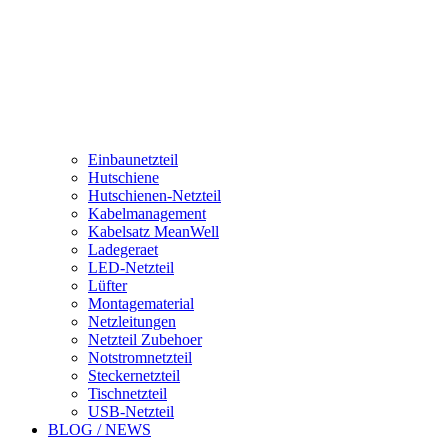
Einbaunetzteil
Hutschiene
Hutschienen-Netzteil
Kabelmanagement
Kabelsatz MeanWell
Ladegeraet
LED-Netzteil
Lüfter
Montagematerial
Netzleitungen
Netzteil Zubehoer
Notstromnetzteil
Steckernetzteil
Tischnetzteil
USB-Netzteil
BLOG / NEWS