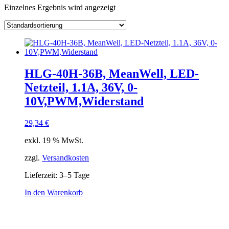
Einzelnes Ergebnis wird angezeigt
Kategorie
Hersteller
Lieferzeiten
Auf Lager
Ausgangsspannung
Ausgangsstrom
Ausgang Anschluss
HLG-40H-36B, MeanWell, LED-
Eingangsspannung
Netzteil, 1.1A, 36V, 0-
Eingang Anschluss
einstellbar
10V,PWM,Widerstand
passiv
(1)
29,34
€
Schnittstelle
exkl. 19 % MwSt.
zzgl.
Versandkosten
Lieferzeit:
3–5 Tage
In den Warenkorb