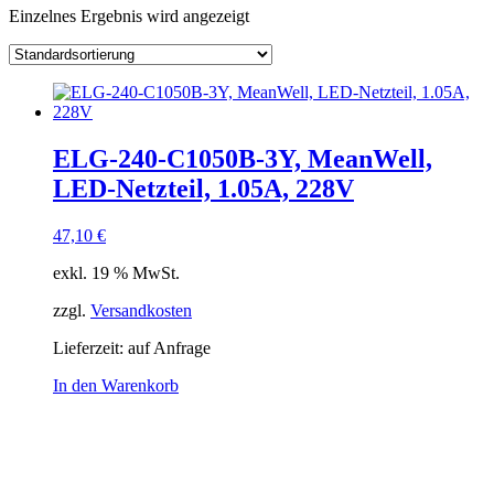
Einzelnes Ergebnis wird angezeigt
Kategorie
Hersteller
Lieferzeiten
Auf Lager
Ausgangsspannung
Ausgangsstrom
Ausgang Anschluss
ELG-240-C1050B-3Y, MeanWell,
Eingangsspannung
LED-Netzteil, 1.05A, 228V
Eingang Anschluss
einstellbar
47,10
€
passiv
(1)
exkl. 19 % MwSt.
Schnittstelle
zzgl.
Versandkosten
Lieferzeit:
auf Anfrage
In den Warenkorb