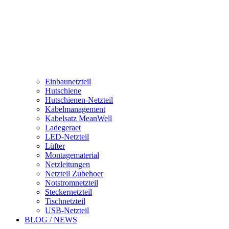
Einbaunetzteil
Hutschiene
Hutschienen-Netzteil
Kabelmanagement
Kabelsatz MeanWell
Ladegeraet
LED-Netzteil
Lüfter
Montagematerial
Netzleitungen
Netzteil Zubehoer
Notstromnetzteil
Steckernetzteil
Tischnetzteil
USB-Netzteil
BLOG / NEWS