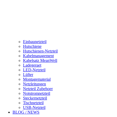
Einbaunetzteil
Hutschiene
Hutschienen-Netzteil
Kabelmanagement
Kabelsatz MeanWell
Ladegeraet
LED-Netzteil
Lüfter
Montagematerial
Netzleitungen
Netzteil Zubehoer
Notstromnetzteil
Steckernetzteil
Tischnetzteil
USB-Netzteil
BLOG / NEWS