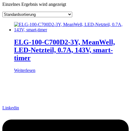
Einzelnes Ergebnis wird angezeigt
Hersteller
Lieferzeiten
Auf Lager
Ausgangsspannung
Ausgangsstrom
Ausgang Anschluss
Eingangsspannung
ELG-100-C700D2-3Y, MeanWell,
Eingang Anschluss
LED-Netzteil, 0.7A, 143V, smart-
einstellbar
timer
passiv
(1)
Weiterlesen
Schnittstelle
Linkedin