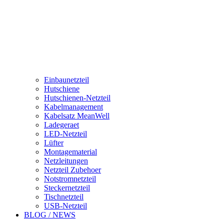
Einbaunetzteil
Hutschiene
Hutschienen-Netzteil
Kabelmanagement
Kabelsatz MeanWell
Ladegeraet
LED-Netzteil
Lüfter
Montagematerial
Netzleitungen
Netzteil Zubehoer
Notstromnetzteil
Steckernetzteil
Tischnetzteil
USB-Netzteil
BLOG / NEWS