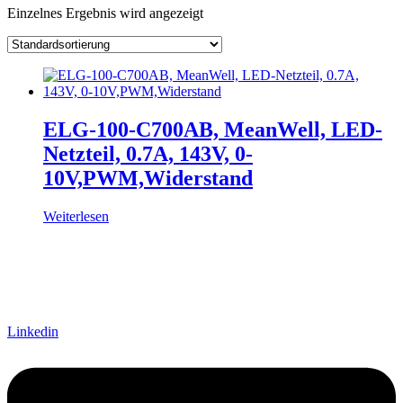
Einzelnes Ergebnis wird angezeigt
Hersteller
Lieferzeiten
Auf Lager
Ausgangsspannung
Ausgangsstrom
Ausgang Anschluss
Eingangsspannung
ELG-100-C700AB, MeanWell, LED-
Eingang Anschluss
Netzteil, 0.7A, 143V, 0-
einstellbar
10V,PWM,Widerstand
passiv
(1)
Weiterlesen
Schnittstelle
Linkedin