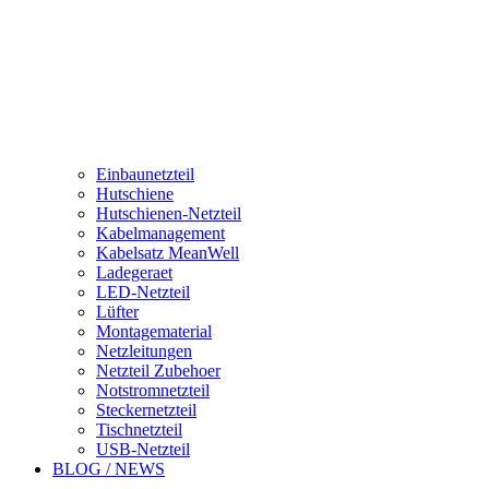
Einbaunetzteil
Hutschiene
Hutschienen-Netzteil
Kabelmanagement
Kabelsatz MeanWell
Ladegeraet
LED-Netzteil
Lüfter
Montagematerial
Netzleitungen
Netzteil Zubehoer
Notstromnetzteil
Steckernetzteil
Tischnetzteil
USB-Netzteil
BLOG / NEWS