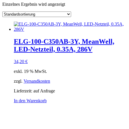
Einzelnes Ergebnis wird angezeigt
Kategorie
Hersteller
Lieferzeiten
Auf Lager
Ausgangsspannung
Ausgangsstrom
Ausgang Anschluss
ELG-100-C350AB-3Y, MeanWell,
Eingangsspannung
LED-Netzteil, 0.35A, 286V
Eingang Anschluss
einstellbar
34,20
€
passiv
(1)
exkl. 19 % MwSt.
Schnittstelle
zzgl.
Versandkosten
Lieferzeit:
auf Anfrage
In den Warenkorb