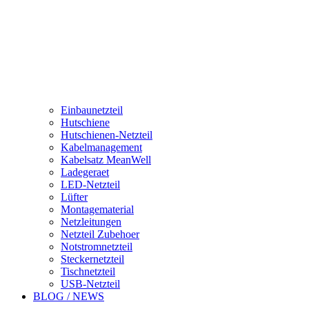
Einbaunetzteil
Hutschiene
Hutschienen-Netzteil
Kabelmanagement
Kabelsatz MeanWell
Ladegeraet
LED-Netzteil
Lüfter
Montagematerial
Netzleitungen
Netzteil Zubehoer
Notstromnetzteil
Steckernetzteil
Tischnetzteil
USB-Netzteil
BLOG / NEWS