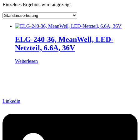
Einzelnes Ergebnis wird angezeigt
Hersteller
Lieferzeiten
Auf Lager
Ausgangsspannung
Ausgangsstrom
Ausgang Anschluss
ELG-240-36, MeanWell, LED-
Eingangsspannung
Netzteil, 6.6A, 36V
Eingang Anschluss
einstellbar
Weiterlesen
passiv
(1)
Schnittstelle
Linkedin