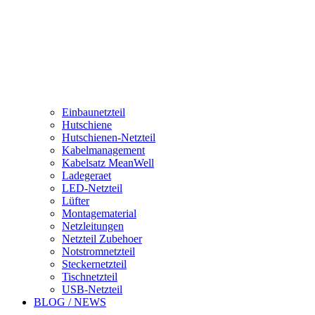
Einbaunetzteil
Hutschiene
Hutschienen-Netzteil
Kabelmanagement
Kabelsatz MeanWell
Ladegeraet
LED-Netzteil
Lüfter
Montagematerial
Netzleitungen
Netzteil Zubehoer
Notstromnetzteil
Steckernetzteil
Tischnetzteil
USB-Netzteil
BLOG / NEWS