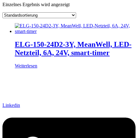
Einzelnes Ergebnis wird angezeigt
Hersteller
Lieferzeiten
Auf Lager
Ausgangsspannung
Ausgangsstrom
Ausgang Anschluss
Eingangsspannung
ELG-150-24D2-3Y, MeanWell, LED-
Eingang Anschluss
Netzteil, 6A, 24V, smart-timer
einstellbar
passiv
(1)
Weiterlesen
Schnittstelle
Linkedin