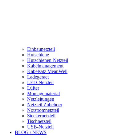
Einbaunetzteil
Hutschiene
Hutschienen-Netzteil
Kabelmanagement
Kabelsatz MeanWell
Ladegeraet
LED-Netzteil
Lüfter
Montagematerial
Netzleitungen
Netzteil Zubehoer
Notstromnetzteil
Steckernetzteil
Tischnetzteil
USB-Netzteil
BLOG / NEWS