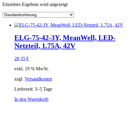
Einzelnes Ergebnis wird angezeigt
Kategorie
Hersteller
Lieferzeiten
Auf Lager
Ausgangsspannung
Ausgangsstrom
ELG-75-42-3Y, MeanWell, LED-
Ausgang Anschluss
Netzteil, 1.75A, 42V
Eingangsspannung
Eingang Anschluss
einstellbar
28,35
€
passiv
(1)
exkl. 19 % MwSt.
Schnittstelle
zzgl.
Versandkosten
Lieferzeit:
3–5 Tage
In den Warenkorb