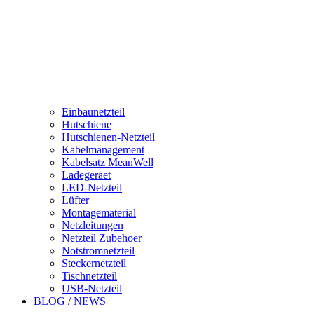
Einbaunetzteil
Hutschiene
Hutschienen-Netzteil
Kabelmanagement
Kabelsatz MeanWell
Ladegeraet
LED-Netzteil
Lüfter
Montagematerial
Netzleitungen
Netzteil Zubehoer
Notstromnetzteil
Steckernetzteil
Tischnetzteil
USB-Netzteil
BLOG / NEWS