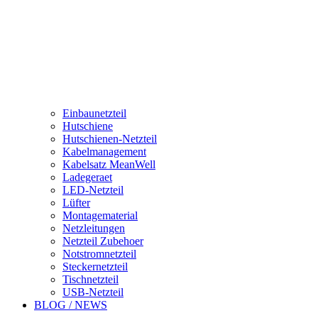
Einbaunetzteil
Hutschiene
Hutschienen-Netzteil
Kabelmanagement
Kabelsatz MeanWell
Ladegeraet
LED-Netzteil
Lüfter
Montagematerial
Netzleitungen
Netzteil Zubehoer
Notstromnetzteil
Steckernetzteil
Tischnetzteil
USB-Netzteil
BLOG / NEWS