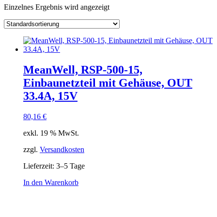
Einzelnes Ergebnis wird angezeigt
Kategorie
Hersteller
Lieferzeiten
Auf Lager
Ausgangsspannung
Ausgangsstrom
Ausgang Anschluss
MeanWell, RSP-500-15,
Eingangsspannung
Einbaunetzteil mit Gehäuse, OUT
Eingang Anschluss
einstellbar
33.4A, 15V
aktiv
(1)
80,16
€
Schnittstelle
exkl. 19 % MwSt.
zzgl.
Versandkosten
Lieferzeit:
3–5 Tage
In den Warenkorb