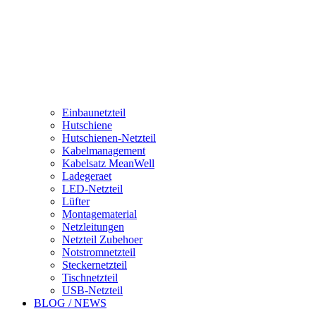
Einbaunetzteil
Hutschiene
Hutschienen-Netzteil
Kabelmanagement
Kabelsatz MeanWell
Ladegeraet
LED-Netzteil
Lüfter
Montagematerial
Netzleitungen
Netzteil Zubehoer
Notstromnetzteil
Steckernetzteil
Tischnetzteil
USB-Netzteil
BLOG / NEWS