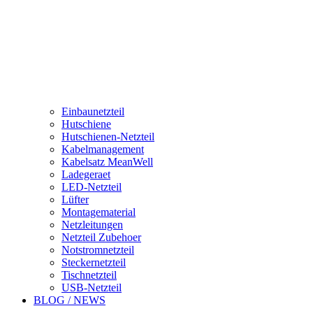
Einbaunetzteil
Hutschiene
Hutschienen-Netzteil
Kabelmanagement
Kabelsatz MeanWell
Ladegeraet
LED-Netzteil
Lüfter
Montagematerial
Netzleitungen
Netzteil Zubehoer
Notstromnetzteil
Steckernetzteil
Tischnetzteil
USB-Netzteil
BLOG / NEWS