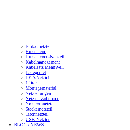
Einbaunetzteil
Hutschiene
Hutschienen-Netzteil
Kabelmanagement
Kabelsatz MeanWell
Ladegeraet
LED-Netzteil
Lüfter
Montagematerial
Netzleitungen
Netzteil Zubehoer
Notstromnetzteil
Steckernetzteil
Tischnetzteil
USB-Netzteil
BLOG / NEWS