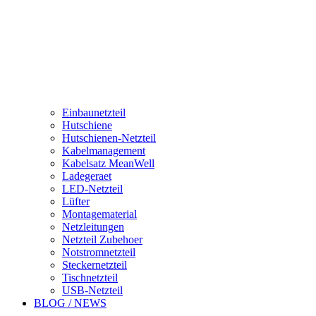
Einbaunetzteil
Hutschiene
Hutschienen-Netzteil
Kabelmanagement
Kabelsatz MeanWell
Ladegeraet
LED-Netzteil
Lüfter
Montagematerial
Netzleitungen
Netzteil Zubehoer
Notstromnetzteil
Steckernetzteil
Tischnetzteil
USB-Netzteil
BLOG / NEWS