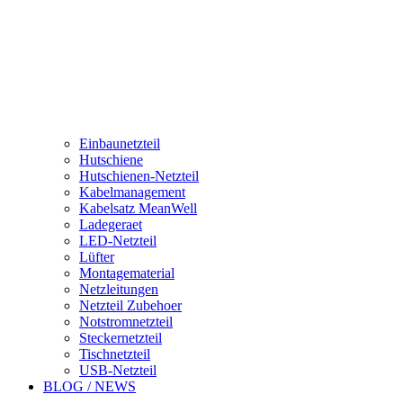
Einbaunetzteil
Hutschiene
Hutschienen-Netzteil
Kabelmanagement
Kabelsatz MeanWell
Ladegeraet
LED-Netzteil
Lüfter
Montagematerial
Netzleitungen
Netzteil Zubehoer
Notstromnetzteil
Steckernetzteil
Tischnetzteil
USB-Netzteil
BLOG / NEWS