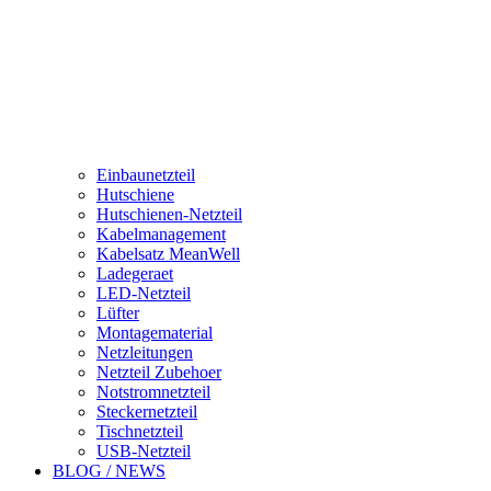
Einbaunetzteil
Hutschiene
Hutschienen-Netzteil
Kabelmanagement
Kabelsatz MeanWell
Ladegeraet
LED-Netzteil
Lüfter
Montagematerial
Netzleitungen
Netzteil Zubehoer
Notstromnetzteil
Steckernetzteil
Tischnetzteil
USB-Netzteil
BLOG / NEWS