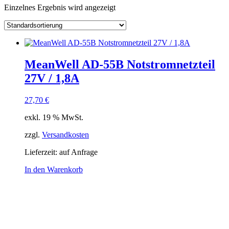
Einzelnes Ergebnis wird angezeigt
Kategorie
Hersteller
Lieferzeiten
Auf Lager
Ausgangsspannung
Ausgangsstrom
MeanWell AD-55B Notstromnetzteil
Ausgang Anschluss
27V / 1,8A
Eingangsspannung
Eingang Anschluss
einstellbar
27,70
€
passiv
(1)
exkl. 19 % MwSt.
Schnittstelle
zzgl.
Versandkosten
Lieferzeit:
auf Anfrage
In den Warenkorb