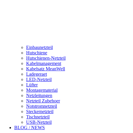
Einbaunetzteil
Hutschiene
Hutschienen-Netzteil
Kabelmanagement
Kabelsatz MeanWell
Ladegeraet
LED-Netzteil
Lüfter
Montagematerial
Netzleitungen
Netzteil Zubehoer
Notstromnetzteil
Steckernetzteil
Tischnetzteil
USB-Netzteil
BLOG / NEWS