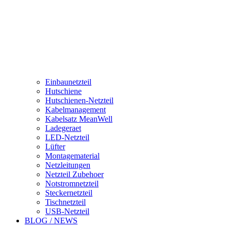
Einbaunetzteil
Hutschiene
Hutschienen-Netzteil
Kabelmanagement
Kabelsatz MeanWell
Ladegeraet
LED-Netzteil
Lüfter
Montagematerial
Netzleitungen
Netzteil Zubehoer
Notstromnetzteil
Steckernetzteil
Tischnetzteil
USB-Netzteil
BLOG / NEWS