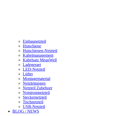
Einbaunetzteil
Hutschiene
Hutschienen-Netzteil
Kabelmanagement
Kabelsatz MeanWell
Ladegeraet
LED-Netzteil
Lüfter
Montagematerial
Netzleitungen
Netzteil Zubehoer
Notstromnetzteil
Steckernetzteil
Tischnetzteil
USB-Netzteil
BLOG / NEWS