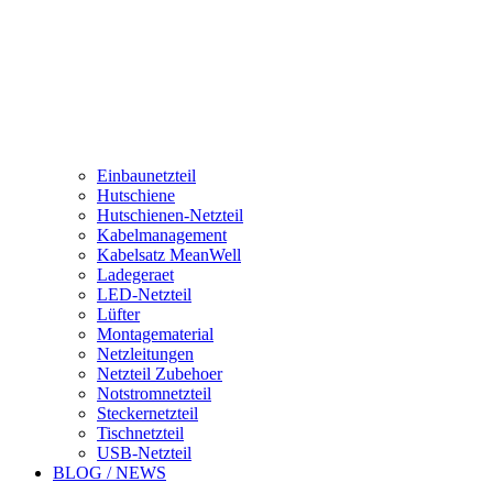
Einbaunetzteil
Hutschiene
Hutschienen-Netzteil
Kabelmanagement
Kabelsatz MeanWell
Ladegeraet
LED-Netzteil
Lüfter
Montagematerial
Netzleitungen
Netzteil Zubehoer
Notstromnetzteil
Steckernetzteil
Tischnetzteil
USB-Netzteil
BLOG / NEWS