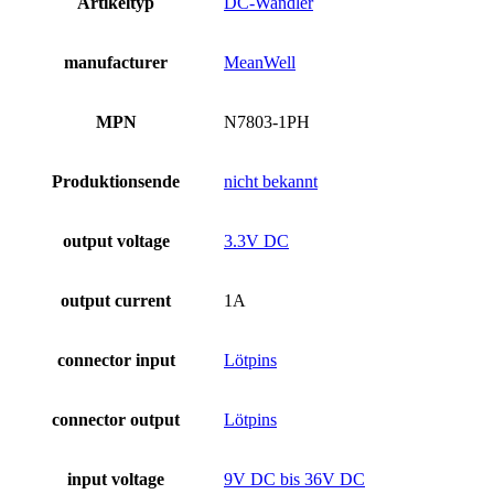
Artikeltyp
DC-Wandler
manufacturer
MeanWell
MPN
N7803-1PH
Produktionsende
nicht bekannt
output voltage
3.3V DC
output current
1A
connector input
Lötpins
connector output
Lötpins
input voltage
9V DC bis 36V DC