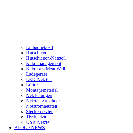
Einbaunetzteil
Hutschiene
Hutschienen-Netzteil
Kabelmanagement
Kabelsatz MeanWell
Ladegeraet
LED-Netzteil
Lüfter
Montagematerial
Netzleitungen
Netzteil Zubehoer
Notstromnetzteil
Steckernetzteil
Tischnetzteil
USB-Netzteil
BLOG / NEWS