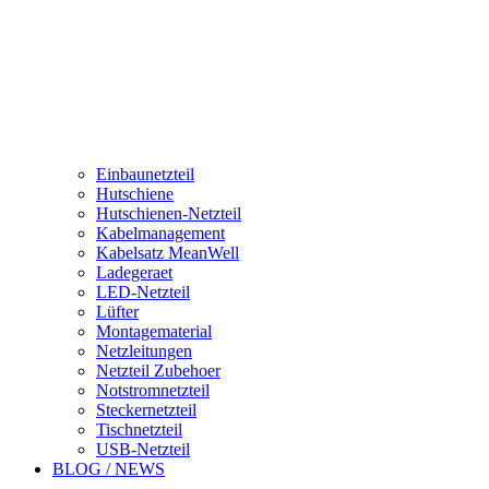
Einbaunetzteil
Hutschiene
Hutschienen-Netzteil
Kabelmanagement
Kabelsatz MeanWell
Ladegeraet
LED-Netzteil
Lüfter
Montagematerial
Netzleitungen
Netzteil Zubehoer
Notstromnetzteil
Steckernetzteil
Tischnetzteil
USB-Netzteil
BLOG / NEWS