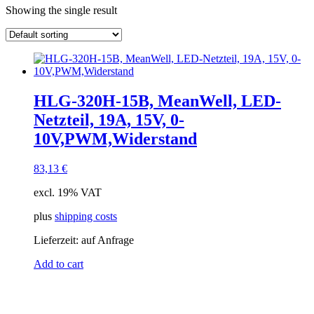
Showing the single result
Kategorie
manufacturer
Lieferzeiten
In stock
output voltage
output current
connector input
HLG-320H-15B, MeanWell, LED-
Eingangsspannung
Netzteil, 19A, 15V, 0-
connector output
einstellbar
10V,PWM,Widerstand
passiv
(1)
83,13
€
Schnittstelle
excl. 19% VAT
plus
shipping costs
Lieferzeit:
auf Anfrage
Add to cart