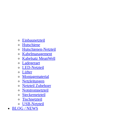
Einbaunetzteil
Hutschiene
Hutschienen-Netzteil
Kabelmanagement
Kabelsatz MeanWell
Ladegeraet
LED-Netzteil
Lüfter
Montagematerial
Netzleitungen
Netzteil Zubehoer
Notstromnetzteil
Steckernetzteil
Tischnetzteil
USB-Netzteil
BLOG / NEWS