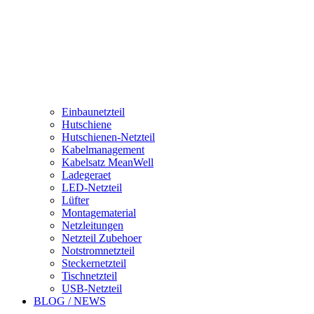
Einbaunetzteil
Hutschiene
Hutschienen-Netzteil
Kabelmanagement
Kabelsatz MeanWell
Ladegeraet
LED-Netzteil
Lüfter
Montagematerial
Netzleitungen
Netzteil Zubehoer
Notstromnetzteil
Steckernetzteil
Tischnetzteil
USB-Netzteil
BLOG / NEWS