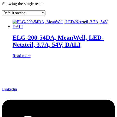
Showing the single result
manufacturer
Lieferzeiten
In stock
output voltage
output current
connector input
Eingangsspannung
ELG-200-54DA, MeanWell, LED-
connector output
Netzteil, 3.7A, 54V, DALI
einstellbar
passiv
(1)
Read more
Schnittstelle
Linkedin