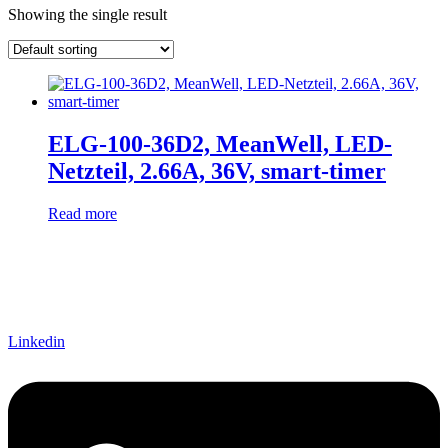
Showing the single result
manufacturer
Lieferzeiten
In stock
output voltage
output current
connector input
Eingangsspannung
ELG-100-36D2, MeanWell, LED-
connector output
Netzteil, 2.66A, 36V, smart-timer
einstellbar
passiv
(1)
Read more
Schnittstelle
Linkedin