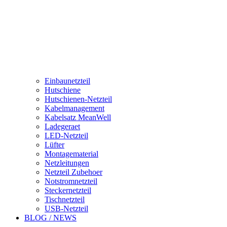
Einbaunetzteil
Hutschiene
Hutschienen-Netzteil
Kabelmanagement
Kabelsatz MeanWell
Ladegeraet
LED-Netzteil
Lüfter
Montagematerial
Netzleitungen
Netzteil Zubehoer
Notstromnetzteil
Steckernetzteil
Tischnetzteil
USB-Netzteil
BLOG / NEWS