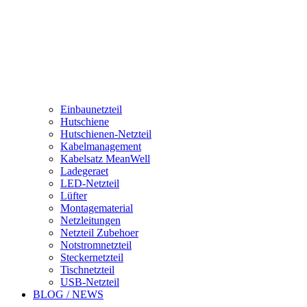
Einbaunetzteil
Hutschiene
Hutschienen-Netzteil
Kabelmanagement
Kabelsatz MeanWell
Ladegeraet
LED-Netzteil
Lüfter
Montagematerial
Netzleitungen
Netzteil Zubehoer
Notstromnetzteil
Steckernetzteil
Tischnetzteil
USB-Netzteil
BLOG / NEWS