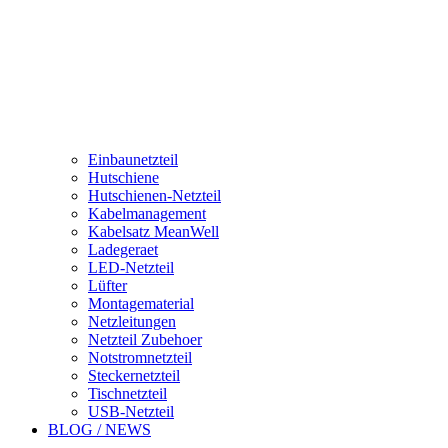
Einbaunetzteil
Hutschiene
Hutschienen-Netzteil
Kabelmanagement
Kabelsatz MeanWell
Ladegeraet
LED-Netzteil
Lüfter
Montagematerial
Netzleitungen
Netzteil Zubehoer
Notstromnetzteil
Steckernetzteil
Tischnetzteil
USB-Netzteil
BLOG / NEWS