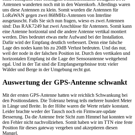
Antennen wanderten noch mit in den Warenkorb. Allerdings waren
uns diese Antennen zu klein. Somit wurden die Antennen für
LoRaWAN gegen zwei 868MHz-Antennen von Interline
ausgetauscht. Falls Sie sich nun fragen, wieso es zwei Antennen
sind: Das RAK7249 hat zwei Anschlüsse für Antennen. Somit kann
eine Antenne horizontal und die andere Antenne vertikal montiert
werden. Dies bedeutet etwas mehr Aufwand bei der Installation.
Dafür wird der Empfang deutlich verbessert. Denn eine falsche
Lage des nodes kann bis zu 20dB Verlust bedeuten. Und das nur,
weil der node in der falschen Position ist. Durch den vertikalen und
horizontalen Empfang ist die Lage der Sensorantenne weitgehend
egal. Und in der Tat sind die Empfangsergebnisse trotz vieler
Wälder und Berge in der Umgebung recht gut.
Auswertung der GPS-Antenne schwankt
Mit der ersten GPS-Antenne hatten wir reichlich Schwankung bei
den Positionsdaten. Die Toleranz betrug teils mehrere hundert Meter
in Länge und Breite. In der Höhe waren die Werte relativ konstant.
Leider brachte weder der Tausch noch ein Firmware-update
Besserung. Da die Antenne freie Sicht zum Himmel hat konnten wir
den Fehler nicht nachvollziehen. Somit haben wir im TTN eine feste
Position für dieses gateway vergeben und akzeptieren diesen
Mangel.