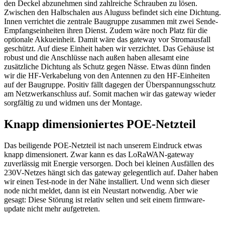
den Deckel abzunehmen sind zahlreiche Schrauben zu lösen.
Zwischen den Halbschalen aus Aluguss befindet sich eine Dichtung.
Innen verrichtet die zentrale Baugruppe zusammen mit zwei Sende-
Empfangseinheiten ihren Dienst. Zudem wäre noch Platz für die
optionale Akkueinheit. Damit wäre das gateway vor Stromausfall
geschützt. Auf diese Einheit haben wir verzichtet. Das Gehäuse ist
robust und die Anschlüsse nach außen haben allesamt eine
zusätzliche Dichtung als Schutz gegen Nässe. Etwas dünn finden
wir die HF-Verkabelung von den Antennen zu den HF-Einheiten
auf der Baugruppe. Positiv fällt dagegen der Überspannungsschutz
am Netzwerkanschluss auf. Somit machen wir das gateway wieder
sorgfältig zu und widmen uns der Montage.
Knapp dimensioniertes POE-Netzteil
Das beiligende POE-Netzteil ist nach unserem Eindruck etwas
knapp dimensionert. Zwar kann es das LoRaWAN-gateway
zuverlässig mit Energie versorgen. Doch bei kleinen Ausfällen des
230V-Netzes hängt sich das gateway gelegentlich auf. Daher haben
wir einen Test-node in der Nähe installiert. Und wenn sich dieser
node nicht meldet, dann ist ein Neustart notwendig. Aber wie
gesagt: Diese Störung ist relativ selten und seit einem firmware-
update nicht mehr aufgetreten.