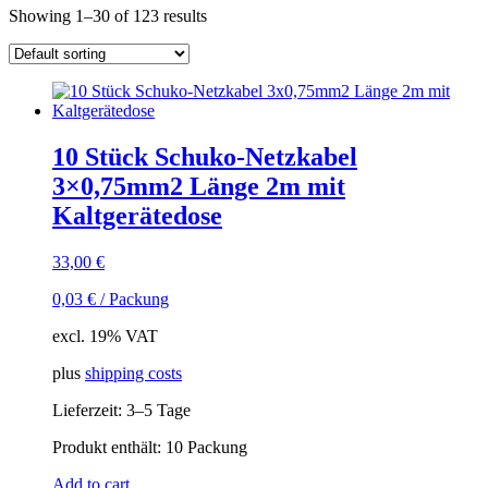
Showing 1–30 of 123 results
Kategorie
manufacturer
Lieferzeiten
In stock
output current
connector input
Eingangsspannung
10 Stück Schuko-Netzkabel
connector output
3×0,75mm2 Länge 2m mit
einstellbar
Kaltgerätedose
aktiv
(1)
passiv
(78)
33,00
€
Schnittstelle
0,03
€
/
Packung
excl. 19% VAT
plus
shipping costs
Lieferzeit:
3–5 Tage
Produkt enthält: 10
Packung
Add to cart