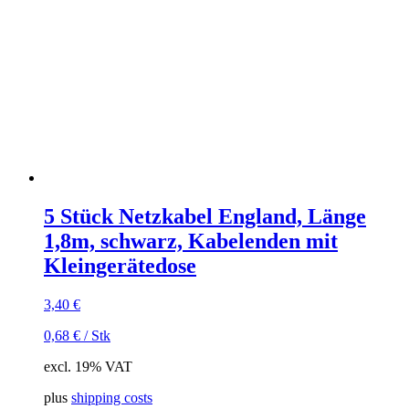
5 Stück Netzkabel England, Länge
1,8m, schwarz, Kabelenden mit
Kleingerätedose
3,40
€
0,68
€
/
Stk
excl. 19% VAT
plus
shipping costs