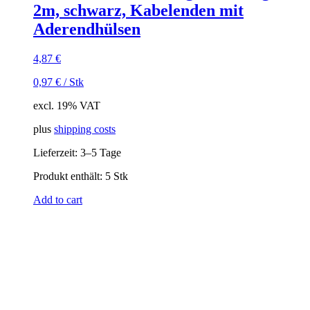
2m, schwarz, Kabelenden mit
Aderendhülsen
4,87
€
0,97
€
/
Stk
excl. 19% VAT
plus
shipping costs
Lieferzeit:
3–5 Tage
Produkt enthält: 5
Stk
Add to cart