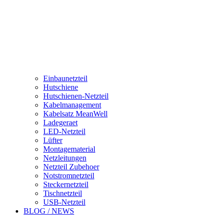
Einbaunetzteil
Hutschiene
Hutschienen-Netzteil
Kabelmanagement
Kabelsatz MeanWell
Ladegeraet
LED-Netzteil
Lüfter
Montagematerial
Netzleitungen
Netzteil Zubehoer
Notstromnetzteil
Steckernetzteil
Tischnetzteil
USB-Netzteil
BLOG / NEWS