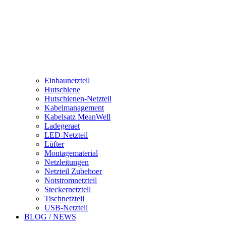
Einbaunetzteil
Hutschiene
Hutschienen-Netzteil
Kabelmanagement
Kabelsatz MeanWell
Ladegeraet
LED-Netzteil
Lüfter
Montagematerial
Netzleitungen
Netzteil Zubehoer
Notstromnetzteil
Steckernetzteil
Tischnetzteil
USB-Netzteil
BLOG / NEWS