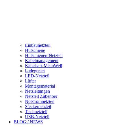
Einbaunetzteil
Hutschiene
Hutschienen-Netzteil
Kabelmanagement
Kabelsatz MeanWell
Ladegeraet
LED-Netzteil
Lüfter
Montagematerial
Netzleitungen
Netzteil Zubehoer
Notstromnetzteil
Steckernetzteil
Tischnetzteil
USB-Netzteil
BLOG / NEWS