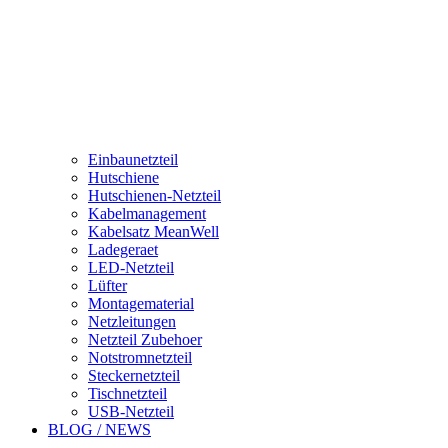
Einbaunetzteil
Hutschiene
Hutschienen-Netzteil
Kabelmanagement
Kabelsatz MeanWell
Ladegeraet
LED-Netzteil
Lüfter
Montagematerial
Netzleitungen
Netzteil Zubehoer
Notstromnetzteil
Steckernetzteil
Tischnetzteil
USB-Netzteil
BLOG / NEWS