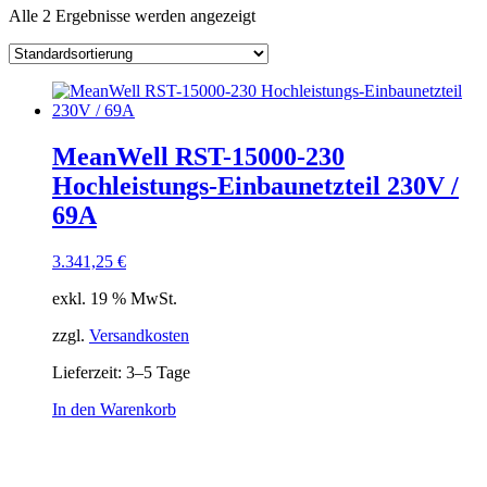
Alle 2 Ergebnisse werden angezeigt
Kategorie
Hersteller
Lieferzeiten
Auf Lager
Ausgangsstrom
Ausgang Anschluss
Eingangsspannung
MeanWell RST-15000-230
Eingang Anschluss
Hochleistungs-Einbaunetzteil 230V /
einstellbar
69A
aktiv
(2)
3.341,25
€
Schnittstelle
exkl. 19 % MwSt.
zzgl.
Versandkosten
Lieferzeit:
3–5 Tage
In den Warenkorb