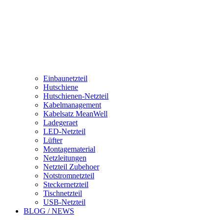
Einbaunetzteil
Hutschiene
Hutschienen-Netzteil
Kabelmanagement
Kabelsatz MeanWell
Ladegeraet
LED-Netzteil
Lüfter
Montagematerial
Netzleitungen
Netzteil Zubehoer
Notstromnetzteil
Steckernetzteil
Tischnetzteil
USB-Netzteil
BLOG / NEWS