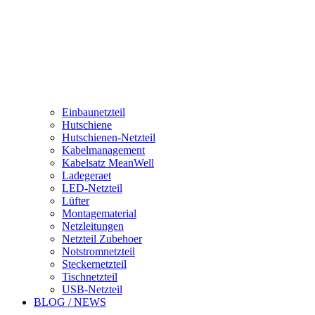
Einbaunetzteil
Hutschiene
Hutschienen-Netzteil
Kabelmanagement
Kabelsatz MeanWell
Ladegeraet
LED-Netzteil
Lüfter
Montagematerial
Netzleitungen
Netzteil Zubehoer
Notstromnetzteil
Steckernetzteil
Tischnetzteil
USB-Netzteil
BLOG / NEWS