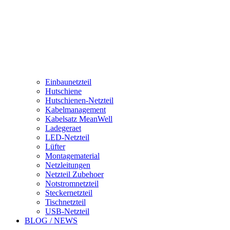
Einbaunetzteil
Hutschiene
Hutschienen-Netzteil
Kabelmanagement
Kabelsatz MeanWell
Ladegeraet
LED-Netzteil
Lüfter
Montagematerial
Netzleitungen
Netzteil Zubehoer
Notstromnetzteil
Steckernetzteil
Tischnetzteil
USB-Netzteil
BLOG / NEWS